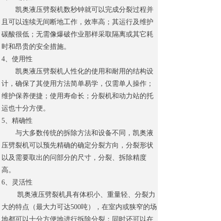
凯奥液压劈裂机数秒钟就可以完成分裂过程并
且可以连续无间断地工作，效率高；其运行及维护
碳酸很低；无需像爆破作业那样采取隔离或其它耗
时和昂贵的安全措施。
4、使用性
凯奥液压劈裂机人性化的使用和耐用的结构设
计，确保了其使用方法简单易学，仅需单人操作；
维护保养便捷；使用寿命长；分裂机和动力站的托
运也十分方便。
5、精确性
与大多数传统的拆除方法和设备不同，凯奥液
压劈裂机可以预先精确的确定分裂方向，分裂形状
以及需要取出的问部分的尺寸，分裂、拆除精度
高。
6、灵活性
凯奥液压劈裂机具有体积小、重量轻、分裂力
大的特点（最大力可达500吨），在室内或狭窄的场
地都可以十分方便地进行拆除分裂；同时还可以在