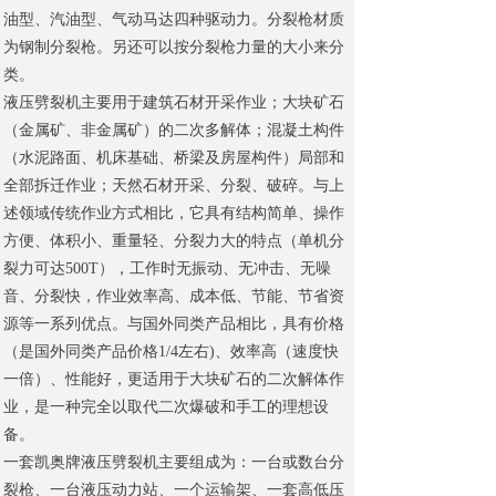
油型、汽油型、气动马达四种驱动力。分裂枪材质
为钢制分裂枪。另还可以按分裂枪力量的大小来分
类。
液压劈裂机主要用于建筑石材开采作业；大块矿石
（金属矿、非金属矿）的二次多解体；混凝土构件
（水泥路面、机床基础、桥梁及房屋构件）局部和
全部拆迁作业；天然石材开采、分裂、破碎。与上
述领域传统作业方式相比，它具有结构简单、操作
方便、体积小、重量轻、分裂力大的特点（单机分
裂力可达500T），工作时无振动、无冲击、无噪
音、分裂快，作业效率高、成本低、节能、节省资
源等一系列优点。与国外同类产品相比，具有价格
（是国外同类产品价格1/4左右)、效率高（速度快
一倍）、性能好，更适用于大块矿石的二次解体作
业，是一种完全以取代二次爆破和手工的理想设
备。
一套凯奥牌液压劈裂机主要组成为：一台或数台分
裂枪、一台液压动力站、一个运输架、一套高低压